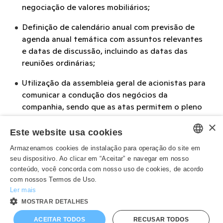
negociação de valores mobiliários;
Definição de calendário anual com previsão de
agenda anual temática com assuntos relevantes
e datas de discussão, incluindo as datas das
reuniões ordinárias;
Utilização da assembleia geral de acionistas para
comunicar a condução dos negócios da
companhia, sendo que as atas permitem o pleno
entendimento das discussões havidas na
×
assembleia e trazem a identificação dos votos
Este website usa cookies
proferidos pelos acionistas.
Armazenamos cookies de instalação para operação do site em
PORTUGUESE
seu dispositivo. Ao clicar em “Aceitar” e navegar em nosso
conteúdo, você concorda com nosso uso de cookies, de acordo
ENGLISH
com nossos Termos de Uso.
Ler mais
MOSTRAR DETALHES
ACEITAR TODOS
RECUSAR TODOS